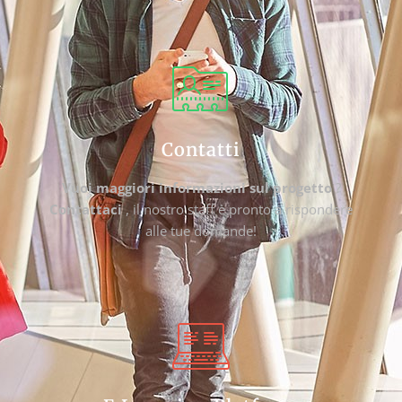
Contatti
Vuoi maggiori informazioni sul progetto
?
Contattaci
, il nostro staff è pronto a rispondere
alle tue domande!