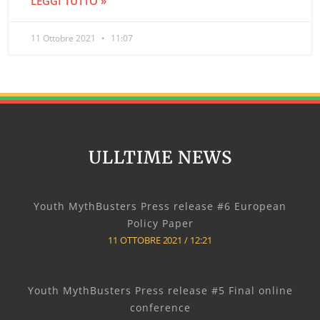
LEGGI TUTTO »
11 Ottobre 2021
11:07
ULLTIME NEWS
Youth MythBusters Press release #6 European
Policy Paper
11 OTTOBRE 2021
12:21
Youth MythBusters Press release #5 Final online
conference