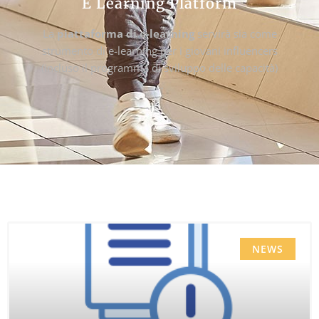
E Learning Platform
La
piattaforma di e-learning
servirà sia come
strumento di e-learning per i giovani influencers
(incluso il programma di sviluppo delle capacità)
…
NEWS