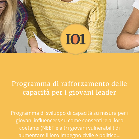
Programma di rafforzamento delle
capacità per i giovani leader
promuovere l'impegno civile e politico
e combattere le notizie false, la
manipolazione e la propaganda
Programma di sviluppo di capacità su misura per i
giovani influencers su come consentire ai loro
YOUTH MYTH
coetanei (NEET e altri giovani vulnerabili) di
aumentare il loro impegno civile e politico…