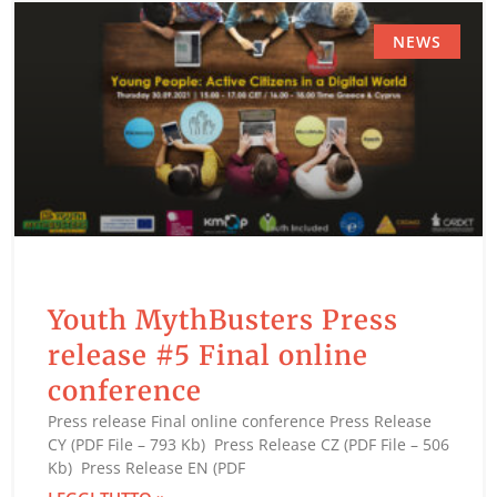
NEWS
Youth MythBusters Press
release #5 Final online
conference
Press release Final online conference Press Release
CY (PDF File – 793 Kb) Press Release CZ (PDF File – 506
Kb) Press Release EN (PDF