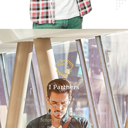
I Partners
Col talento si vincono le partite, ma con il lavoro
di squadra si vincono i campionati.
Micheal Jordan
Scopri di più su di noi …