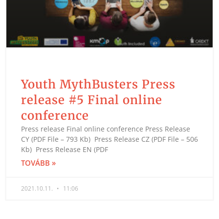
Youth MythBusters Press
release #5 Final online
conference
Press release Final online conference Press Release
CY (PDF File – 793 Kb) Press Release CZ (PDF File – 506
Kb) Press Release EN (PDF
TOVÁBB »
2021.10.11.
11:06