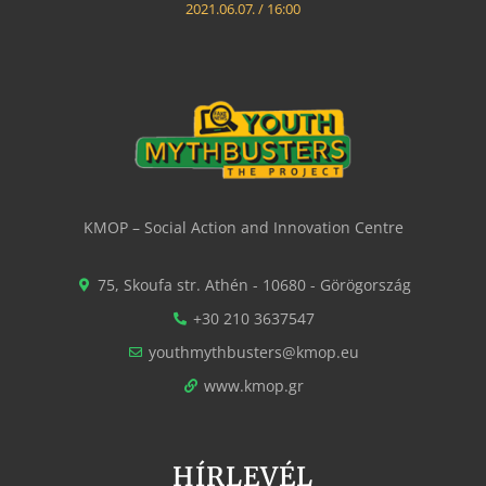
2021.06.07.
16:00
KMOP – Social Action and Innovation Centre
75, Skoufa str. Athén - 10680 - Görögország
+30 210 3637547
youthmythbusters@kmop.eu
www.kmop.gr
HÍRLEVÉL