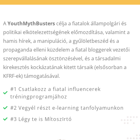
A
YouthMythBusters
célja a fiatalok állampolgári és
politikai elkötelezettségének előmozdítása, valamint a
hamis hírek, a manipuláció, a gyűlöletbeszéd és a
propaganda elleni küzdelem a fiatal bloggerek vezetői
szerepvállalásának ösztönzésével, és a társadalmi
kirekesztés kockázatának kitett társaik (elsősorban a
KFRF-ek) támogatásával.
#1 Csatlakozz a fiatal influencerek
tréningprogramjához
#2 Vegyél részt e-learning tanfolyamunkon
#3 Légy te is MítoszIrtó