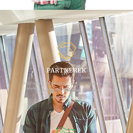
PARTNEREK
A tehetség meccseket nyer, a csapatmunka
bajnokságot.
Michael Jordan
Tudj meg rólunk többet…