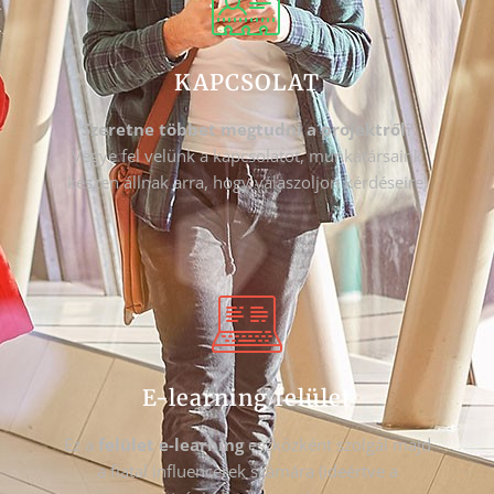
KAPCSOLAT
Szeretne többet megtudni a projektről
?
Vegye fel velünk a kapcsolatot, munkatársaink
készen állnak arra, hogy válaszoljon kérdéseire!
E-learning felület
Ez a
felület e-learning
eszközként szolgál majd
a fiatal influencerek számára (ideértve a