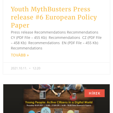
Youth MythBusters Press
release #6 European Policy
Paper
Press release Recommendations Recommendations
CY (PDF File – 455 Kb) Recommendations CZ (PDF File
– 458 Kb) Recommendations EN (PDF File – 455 Kb)
Recommendations
TOVÁBB »
2021.10.11.
12:20
HÍREK