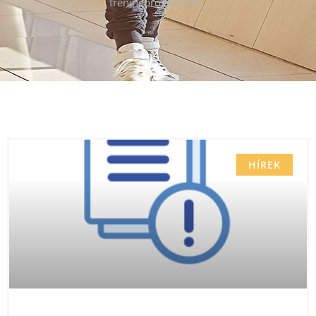
tréningprogramot)…
HÍREK