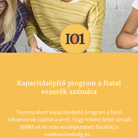
Kapacitásépítő program a fiatal
vezetők számára
fiatalok állampolgári és politikai
elkötelezettségének előmozdítása,
valamint a hamis hírek, a manipuláció
Testreszabott kapacitásépítő program a fiatal
influencerek számára arról, hogy miként lehet társaik
YOUTH MYTH
(KMRF-ek és más veszélyeztetett fiatalok) a
médiaműveltség és…