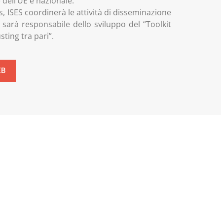
dell’UE e nazionale.
, ISES coordinerà le attività di disseminazione
sarà responsabile dello sviluppo del “Τoolkit
sting tra pari”.
EB