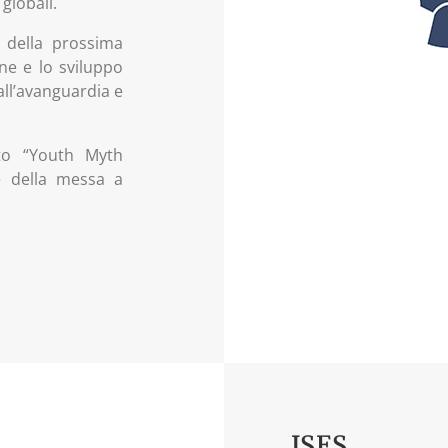
 globali.
 della prossima
ne e lo sviluppo
all’avanguardia e
tto “Youth Myth
e della messa a
ISES