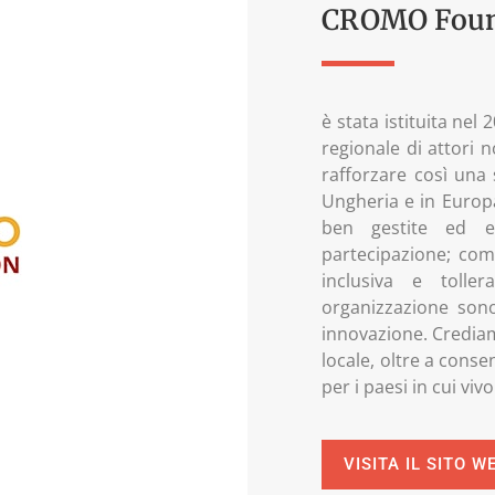
CROMO Foun
è stata istituita nel
regionale di attori n
rafforzare così una 
Ungheria e in Europa
ben gestite ed eff
partecipazione; comu
inclusiva e toller
organizzazione sono 
innovazione. Crediam
locale, oltre a conse
per i paesi in cui viv
VISITA IL SITO W