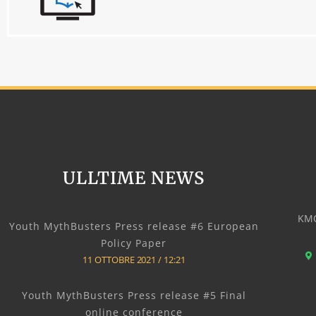
ULLTIME NEWS
KMO
Youth MythBusters Press release #6 European
Policy Paper
11 OTTOBRE 2021
12:21
Youth MythBusters Press release #5 Final
online conference