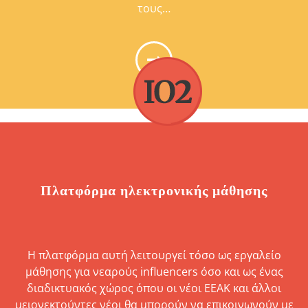
YOUTH MYTH
τους…
BUSTERS
Πλατφόρμα ηλεκτρονικής μάθησης
Η πλατφόρμα αυτή λειτουργεί τόσο ως εργαλείο
μάθησης για νεαρούς influencers όσο και ως ένας
διαδικτυακός χώρος όπου οι νέοι ΕΕΑΚ και άλλοι
μειονεκτούντες νέοι θα μπορούν να επικοινωνούν με