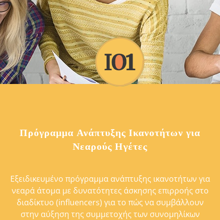
Πρόγραμμα Ανάπτυξης Ικανοτήτων για
Νεαρούς Ηγέτες
Το έργο έχει ως στόχο να προωθήσει την
πολιτική συμμετοχή και ενασχόληση των
νέων με τα κοινά καθώς επίσης να
Εξειδικευμένο πρόγραμμα ανάπτυξης ικανοτήτων για
καταπολεμήσει τις ψευδείς ειδήσεις, τη
νεαρά άτομα με δυνατότητες άσκησης επιρροής στο
χειραγώγηση και την προπαγάνδα
διαδίκτυο (influencers) για το πώς να συμβάλλουν
στην αύξηση της συμμετοχής των συνομηλίκων