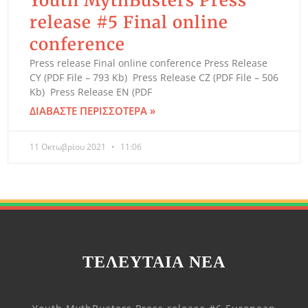
Youth MythBusters Press
release #5 Final online
conference
Press release Final online conference Press Release
CY (PDF File – 793 Kb) Press Release CZ (PDF File – 506
Kb) Press Release EN (PDF
ΔΙΑΒΆΣΤΕ ΠΕΡΙΣΣΌΤΕΡΑ »
11 Οκτωβρίου 2021
11:06
ΤΕΛΕΥΤΑΊΑ ΝΈΑ