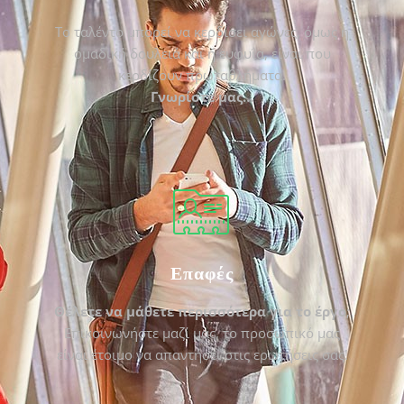
Το ταλέντο μπορεί να κερδίσει αγώνες, όμως η
ομαδική δουλειά και η ευφυΐα, είναι που
κερδίζουν πρωταθλήματα.
Γνωρίστε μας…
Επαφές
Θέλετε να μάθετε περισσότερα για το έργο
;
Επικοινωνήστε μαζί μας, το προσωπικό μας
είναι έτοιμο να απαντήσει στις ερωτήσεις σας!