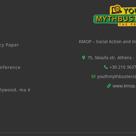
KMOP – Social Action and I
cy Paper
75, Skoufa str. Athens -
+30 210 363
onference
youthmythbuster
www.kmop.
Palywood, ma è