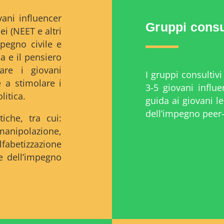
ani influencer
Gruppi consul
i (NEET e altri
mpegno civile e
ca e il pensiero
are i giovani
I gruppi consultiv
 a stimolare i
3-5 giovani influe
litica.
guida ai giovani l
dell’impegno peer-
iche, tra cui:
manipolazione,
betizzazione
e dell’impegno