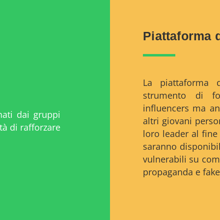
Piattaforma d
La piattaforma 
strumento di f
influencers ma an
nati dai gruppi
altri giovani pers
tà di rafforzare
loro leader al fine
saranno disponibili
vulnerabili su co
propaganda e fake