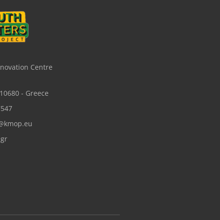
nnovation Centre
 10680 - Greece
7547
s@kmop.eu
gr