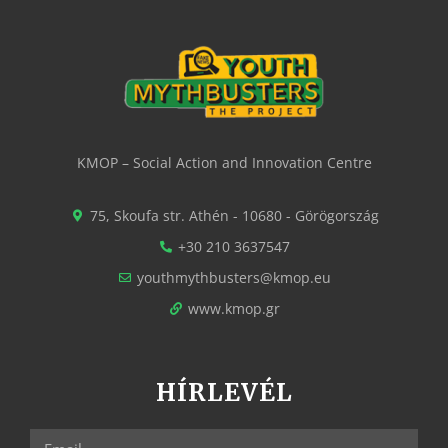
KMOP – Social Action and Innovation Centre
75, Skoufa str. Athén - 10680 - Görögország
+30 210 3637547
youthmythbusters@kmop.eu
www.kmop.gr
HÍRLEVÉL