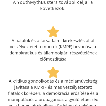
A YouthMythBusters további céljai a
következők:
A fiatalok és a társadalmi kirekesztés által
veszélyeztetett emberek (KMRF) bevonása,a
demokratikus és állampolgári részvételének
előmozdítása
A kritikus gondolkodás és a médiaműveltség
javítása a KMRF- és más veszélyeztetett
fiatalok körében, a demokrácia erősítése és a
manipuláció, a propaganda, a gyűlöletbeszéd
és a hamis hírek elleni küzdelem érdekében.