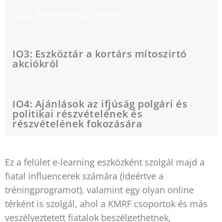
IQ2: E-learning felület
IO3: Eszköztár a kortárs mítoszirtó
akciókról
IO4: Ajánlások az ifjúság polgári és
politikai részvételének és
részvételének fokozására
Ez a felület e-learning eszközként szolgál majd a
fiatal influencerek számára (ideértve a
tréningprogramot), valamint egy olyan online
térként is szolgál, ahol a KMRF csoportok és más
veszélyeztetett fiatalok beszélgethetnek,