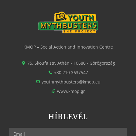
KMOP – Social Action and Innovation Centre
75, Skoufa str. Athén - 10680 - Görögország
+30 210 3637547
youthmythbusters@kmop.eu
www.kmop.gr
HÍRLEVÉL