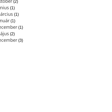
któber
(2)
únius
(1)
árcius
(1)
anuár
(1)
december
(1)
ájus
(2)
december
(3)