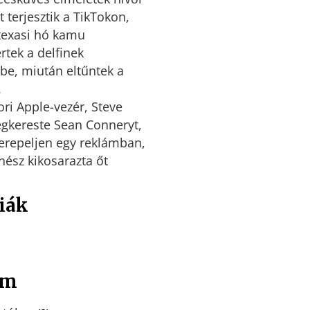
 terjesztik a TikTokon,
texasi hó kamu
rtek a delfinek
be, miután eltűntek a
.
ori Apple-vezér, Steve
gkereste Sean Conneryt,
erepeljen egy reklámban,
nész kikosarazta őt
iák
um