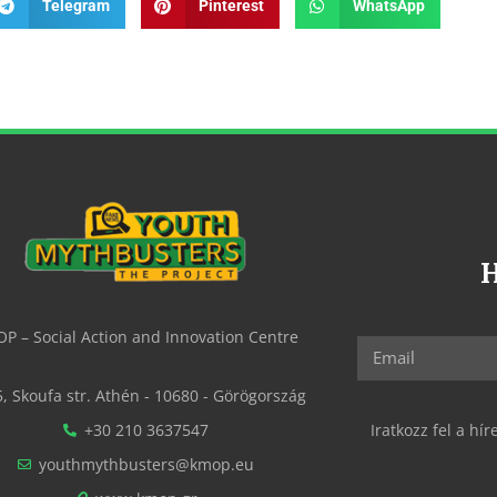
Telegram
Pinterest
WhatsApp
P – Social Action and Innovation Centre
5, Skoufa str. Athén - 10680 - Görögország
+30 210 3637547
Iratkozz fel a hí
youthmythbusters@kmop.eu