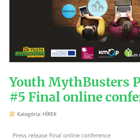
Youth MythBusters P
#5 Final online conf
Kategória:
HÍREK
Press release Final online conference