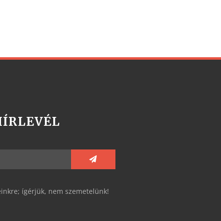
HÍRLEVÉL
reinkre; ígérjük, nem szemetelünk!