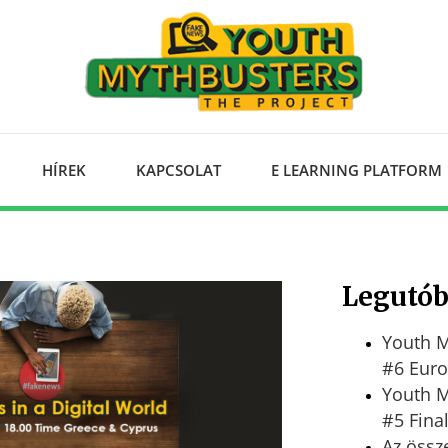
HÍREK
KAPCSOLAT
E LEARNING PLATFORM
Legutób
Youth M
#6 Euro
Youth M
#5 Fina
Az össz