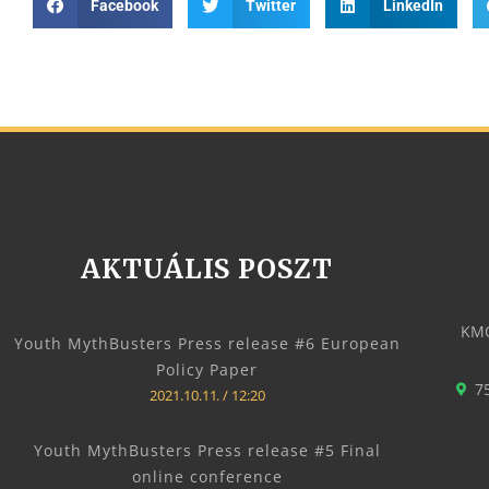
Facebook
Twitter
LinkedIn
AKTUÁLIS POSZT
KMO
Youth MythBusters Press release #6 European
Policy Paper
7
2021.10.11.
12:20
Youth MythBusters Press release #5 Final
online conference