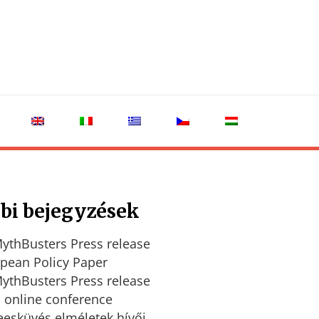
bi bejegyzések
ythBusters Press release
pean Policy Paper
ythBusters Press release
l online conference
eesküvés elméletek hívői