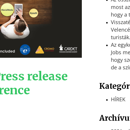
most azt
hogy a 
Visszaté
Velencé
turisták
Az egyk
Jobs me
hogy sz
de a szí
ress release
Kategór
erence
HÍREK
Archív