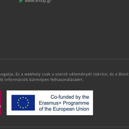
www.kmop.gr
ogatja. Ez a webhely csak a szerző véleményét tükrözi, és a Bizo
lő információk bármilyen felhasználásáért.