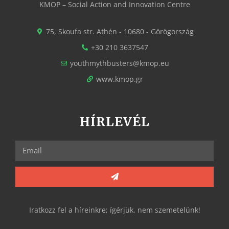
KMOP – Social Action and Innovation Centre
75, Skoufa str. Athén - 10680 - Görögország
+30 210 3637547
youthmythbusters@kmop.eu
www.kmop.gr
HÍRLEVÉL
Iratkozz fel a híreinkre; ígérjük, nem szemetelünk!