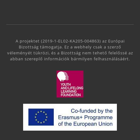
A projektet (2019-1-EL02-KA205-004863) az Európai
Bizottság támogatja. Ez a webhely csak a szerző
véleményét tükrözi, és a Bizottság nem tehető felelőssé az
abban szereplő információk bármilyen felhasználásáért.