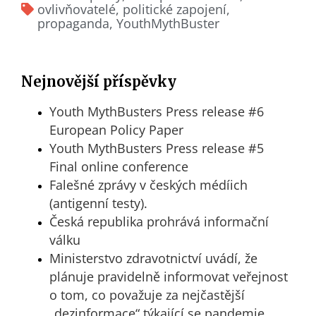
ovlivňovatelé
,
politické zapojení
,
propaganda
,
YouthMythBuster
Nejnovější příspěvky
Youth MythBusters Press release #6
European Policy Paper
Youth MythBusters Press release #5
Final online conference
Falešné zprávy v českých médíich
(antigenní testy).
Česká republika prohrává informační
válku
Ministerstvo zdravotnictví uvádí, že
plánuje pravidelně informovat veřejnost
o tom, co považuje za nejčastější
„dezinformace“ týkající se pandemie