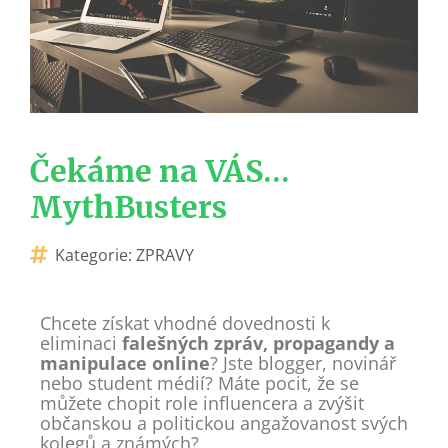
Čekáme na VÁS…
MythBusters
Kategorie:
ZPRAVY
Chcete získat vhodné dovednosti k
eliminaci
falešných zpráv, propagandy a
manipulace online
? Jste blogger, novinář
nebo student médií? Máte pocit, že se
můžete chopit role influencera a zvýšit
občanskou a politickou angažovanost svých
kolegů a známých?