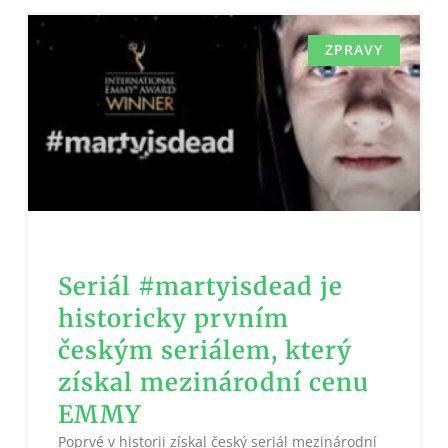
ZPRAVY
Seriál #martyisdead je
historicky prvním
českým seriálem, který
získal mezinárodní cenu
EMMY
Poprvé v historii získal český seriál mezinárodní