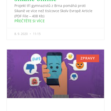
Projekt tří gymnazistů z Brna pomáhá proti
šikaně ve více než tisícovce školv Evropě Article
(PDF File – 408 Kb)
PŘEČTĚTE SI VÍCE
8. 9. 2020
11:15
ZPRAVY