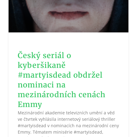
Český seriál o
kyberšikaně
#martyisdead obdržel
nominaci na
mezinárodních cenách
Emmy
Mezinárodní akademie televizních umění a věd
ve čtvrtek vyhlásila internetový seriálový thriller
#martyisdead v nominacích na mezinárodní ceny
Emmy. Tématem minisérie #martyisdead,