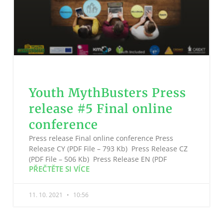
Youth MythBusters Press
release #5 Final online
conference
Press release Final online conference Press
Release CY (PDF File – 793 Kb) Press Release CZ
(PDF File – 506 Kb) Press Release EN (PDF
PŘEČTĚTE SI VÍCE
11. 10. 2021
10:56