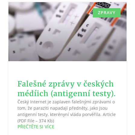
ZPRAVY
Falešné zprávy v českých
médíich (antigenní testy).
Český Internet je zaplaven falešnými zprávami o
tom, že paraziti napadají předněty, jako jsou
antigenní testy, kterényní vláda porvěřila. Article
(PDF File – 374 Kb)
PŘEČTĚTE SI VÍCE