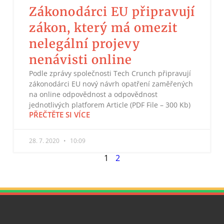
Zákonodárci EU připravují
zákon, který má omezit
nelegální projevy
nenávisti online
Podle zprávy společnosti Tech Crunch připravují
zákonodárci EU nový návrh opatření zaměřených
na online odpovědnost a odpovědnost
jednotlivých platforem Article (PDF File – 300 Kb)
PŘEČTĚTE SI VÍCE
28. 7. 2020
10:09
1
2