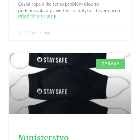
Česká republika tento problém dlouho
podceňovala a právě teď‘ se potýká s bojem proti
PŘEČTĚTE SI VÍCE
22. 3. 2021
9:01
ZPRAVY
Ministerstvo