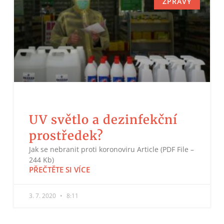
ZPRAVY
UV světlo a dezinfekční
prostředek?
Jak se nebranit proti koronoviru Article (PDF File –
244 Kb)
PŘEČTĚTE SI VÍCE
3. 7. 2020
8:11