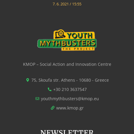
7. 6. 2021
15:55
KMOP – Social Action and Innovation Centre
75, Skoufa str. Athens - 10680 - Greece
+30 210 3637547
youthmythbusters@kmop.eu
www.kmop.gr
NEWSLETTER