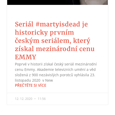
Seriál #martyisdead je
historicky prvním
českým seriálem, který
získal mezinárodní cenu
EMMY
Poprvé v historii získal český seriál mezinárodní
cenu Emmy. Akademie televizních umění a věd
složená z 900 nezávislých porotců vyhlásila 23.
listopadu 2020 v New
PŘEČTĚTE SI VÍCE
12. 12. 2020
11:56