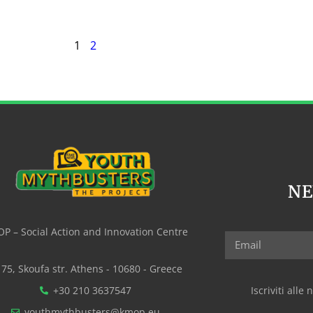
1
2
N
P – Social Action and Innovation Centre
75, Skoufa str. Athens - 10680 - Greece
+30 210 3637547
Iscriviti all
youthmythbusters@kmop.eu