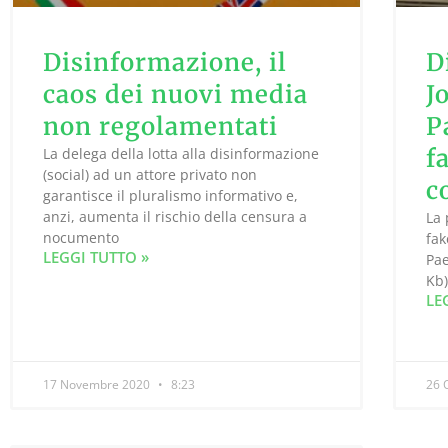
Disinformazione, il
D
caos dei nuovi media
J
non regolamentati
P
f
La delega della lotta alla disinformazione
(social) ad un attore privato non
c
garantisce il pluralismo informativo e,
anzi, aumenta il rischio della censura a
La
nocumento
fak
LEGGI TUTTO »
Pae
Kb
LE
17 Novembre 2020
8:23
26 