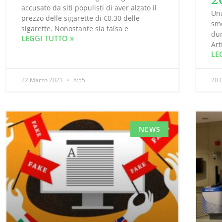
accusato da siti populisti di aver alzato il
Una
prezzo delle sigarette di €0,30 delle
sme
sigarette. Nonostante sia falsa e
dur
LEGGI TUTTO »
Art
LE
22 Marzo 2021
8:55
20 
NEWS