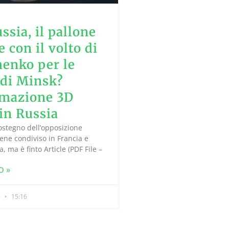
ssia, il pallone
 con il volto di
enko per le
 di Minsk?
mazione 3D
 in Russia
ostegno dell’opposizione
ene condiviso in Francia e
ia, ma è finto Article (PDF File –
O »
0
15:16