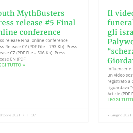
outh MythBusters
Il vide
ress release #5 Final
funera
nline conference
gli isr
Palywo
ss release Final online conference
ss Release CY (PDF File – 793 Kb) Press
“scher
ease CZ (PDF File – 506 Kb) Press
ease EN (PDF
Giorda
GGI TUTTO »
Influencer e 
un video sos
registrato a 
riguardava “
Article (PDF F
LEGGI TUTT
Ottobre 2021
11:07
7 Giugno 2021