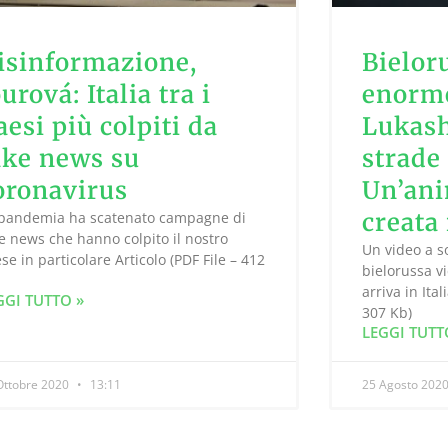
isinformazione,
Bieloru
ourová: Italia tra i
enorme
aesi più colpiti da
Lukash
ake news su
strade
oronavirus
Un’ani
creata
 pandemia ha scatenato campagne di
e news che hanno colpito il nostro
Un video a s
se in particolare Articolo (PDF File – 412
bielorussa vi
)
arriva in Ital
GGI TUTTO »
307 Kb)
LEGGI TUTT
Ottobre 2020
13:11
25 Agosto 202