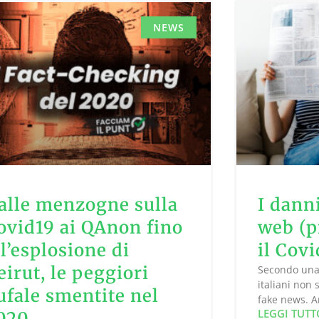
NEWS
alle menzogne sulla
I danni
ovid19 ai QAnon fino
web (p
ll’esplosione di
il Covi
eirut, le peggiori
Secondo una 
italiani non
ufale smentite nel
fake news. Ar
LEGGI TUTT
020