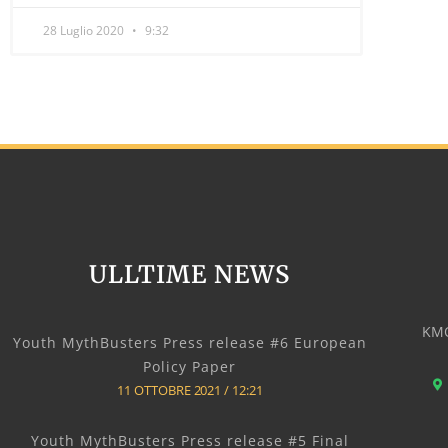
28 Luglio 2020
9:32
ULLTIME NEWS
KMO
Youth MythBusters Press release #6 European
Policy Paper
11 OTTOBRE 2021
12:21
Youth MythBusters Press release #5 Final