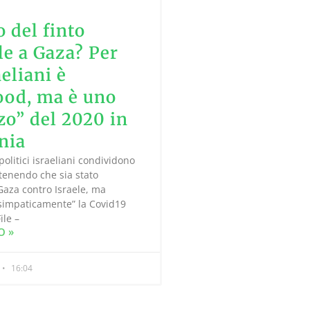
o del finto
le a Gaza? Per
aeliani è
od, ma è uno
zo” del 2020 in
nia
politici israeliani condividono
tenendo che sia stato
Gaza contro Israele, ma
simpaticamente” la Covid19
ile –
O »
16:04