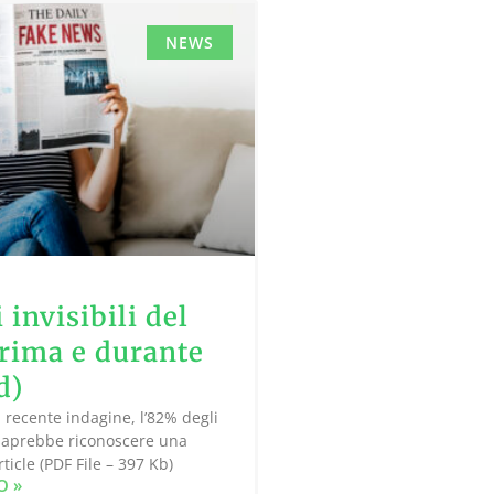
NEWS
 invisibili del
rima e durante
d)
recente indagine, l’82% degli
 saprebbe riconoscere una
ticle (PDF File – 397 Kb)
O »