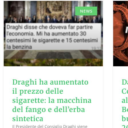
NEWS
Draghi ha aumentato
D
il prezzo delle
C
sigarette: la macchina
a
del fango e dell’erba
B
sintetica
b
2
Il Presidente del Consiglio Draghi viene