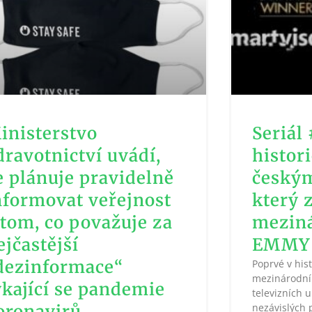
inisterstvo
Seriál
dravotnictví uvádí,
histor
e plánuje pravidelně
českým
nformovat veřejnost
který 
 tom, co považuje za
meziná
ejčastější
EMMY
dezinformace“
Poprvé v hist
mezinárodní
ýkající se pandemie
televizních 
oronavirů
nezávislých 