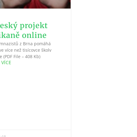
eský projekt
šikaně online
gymnazistů z Brna pomáhá
ve více než tisícovce školv
e (PDF File – 408 Kb)
 VÍCE
:15