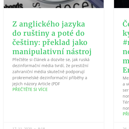
Z anglického jazyka
Č
do ruštiny a poté do
k
češtiny: překlad jako
#
manipulativní nástroj
n
m
Přečtěte si článek a dozvíte se, jak ruská
dezinformační média tvrdí, že prestižní
E
zahraniční média skutečně podporují
prokremelské dezinformační příběhy a
Me
jejich názory Article (PDF
a v
PŘEČTĚTE SI VÍCE
ser
no
Té
nom
PŘ
17. 11. 2020
8:18
26.