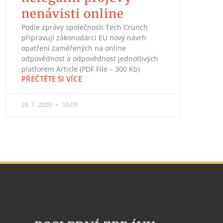
nenávisti online
Podle zprávy společnosti Tech Crunch
připravují zákonodárci EU nový návrh
opatření zaměřených na online
odpovědnost a odpovědnost jednotlivých
platforem Article (PDF File – 300 Kb)
PŘEČTĚTE SI VÍCE
28. 7. 2020
10:09