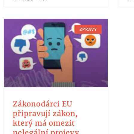
ZPRAVY
Zákonodárci EU
připravují zákon,
který má omezit
nelegální projevy