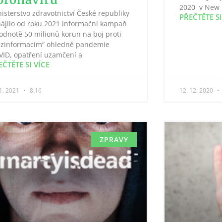
2020 v New
isterstvo zdravotnictví České republiky
PŘEČTĚTE SI
ájilo od roku 2021 informační kampaň
odnotě 50 milionů korun na boj proti
ezinformacím“ ohledně pandemie
VID, opatření uzamčení a
EČTĚTE SI VÍCE
 1. 2021
8:16
12. 12. 2020
ZPRAVY