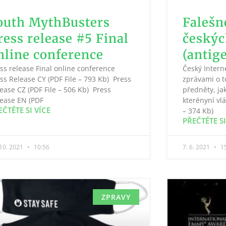
outh MythBusters
Falešn
ress release #5 Final
českýc
nline conference
(antige
ss release Final online conference
Český Intern
ss Release CY (PDF File – 793 Kb) Press
zprávami o t
ease CZ (PDF File – 506 Kb) Press
předněty, jak
ease EN (PDF
kterényní vlá
EČTĚTE SI VÍCE
– 374 Kb)
PŘEČTĚTE SI
 10. 2021
10:56
7. 6. 2021
15
ZPRAVY