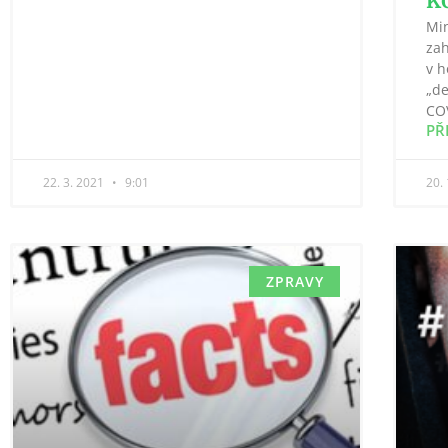
Min
zah
v h
„d
CO
PŘ
22. 3. 2021
9:01
20.
ZPRAVY