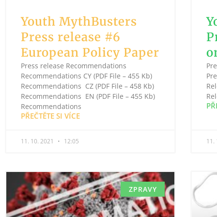
Youth MythBusters
Y
Press release #6
P
European Policy Paper
o
Press release Recommendations
Pre
Recommendations CY (PDF File – 455 Kb)
Pre
Recommendations CZ (PDF File – 458 Kb)
Rel
Recommendations EN (PDF File – 455 Kb)
Rel
PŘ
Recommendations
PŘEČTĚTE SI VÍCE
11. 10. 2021
12:05
11.
ZPRAVY