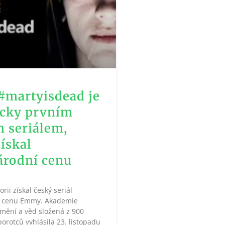
 #martyisdead je
icky prvním
 seriálem,
získal
rodní cenu
orii získal český seriál
 cenu Emmy. Akademie
umění a věd složená z 900
porotců vyhlásila 23. listopadu