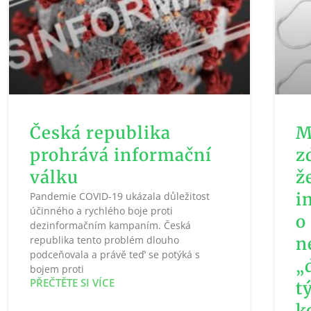
Česká republika
M
prohrává informační
z
válku
ž
i
Pandemie COVID-19 ukázala důležitost
účinného a rychlého boje proti
o
dezinformačním kampaním. Česká
republika tento problém dlouho
n
podceňovala a právě teď‘ se potýká s
„
bojem proti
PŘEČTĚTE SI VÍCE
t
k