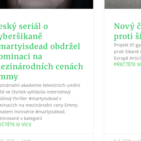
eský seriál o
Nový č
yberšikaně
proti 
martyisdead obdržel
Projekt tří 
proti šikaně 
ominaci na
Evropě Articl
PŘEČTĚTE SI
ezinárodních cenách
mmy
zinárodní akademie televizních umění
ěd ve čtvrtek vyhlásila internetový
iálový thriller #martyisdead v
minacích na mezinárodní ceny Emmy.
matem minisérie #martyisdead,
inované v kategorii
EČTĚTE SI VÍCE
 10. 2020
13:06
8. 9. 2020
11