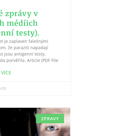
é zprávy v
h médíich
nní testy).
et je zaplaven falešnými
om, že paraziti napadají
o jsou antigenní testy,
da porvěřila. Article (PDF File
 VÍCE
:55
ZPRAVY