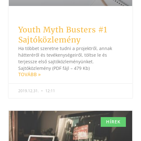
Youth Myth Busters #1
Sajtóközlemény
Ha többet szeretne tudni a projektről, annak
hátteréről és tevékenységeiről, töltse le és
terjessze első sajtóközleményünket.
Sajtóközlemény (PDF fájl – 479 Kb)
TOVÁBB »
2019.12.31.
12:11
HÍREK