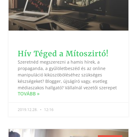
Hív Téged a Mítoszirtó!
Szeretnéd megszerezni a hamis hírek, a
propaganda, a gyűlöletbeszéd és az online
manipuláció kiküszöböléséhez szükséges
készségeket? Blogger, újságíró vagy, esetleg
médiaszakos hallgató? Vállalnál vezetői szerepet
TOVÁBB »
2019.12.28.
12:16