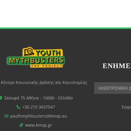
ΕΝΗΜΕ
Κέντρο Κοινωνικής Δράσης και Καινοτομίας
Σκουφά 75 Αθήνα - 10680 - Ελλάδα
+30 210 3637547
Εγγρ
youthmythbusters@kmop.eu
www.kmop.gr