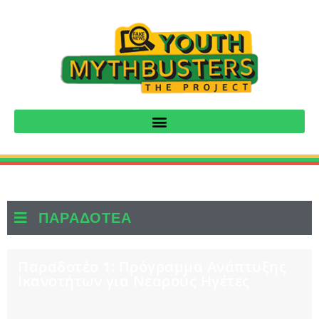
ΠΑΡΑΔΟΤΕΑ
Παραδοτέο 1: Πρόγραμμα Ανάπτυξης
Ικανοτήτων για Νεαρούς Ηγέτες